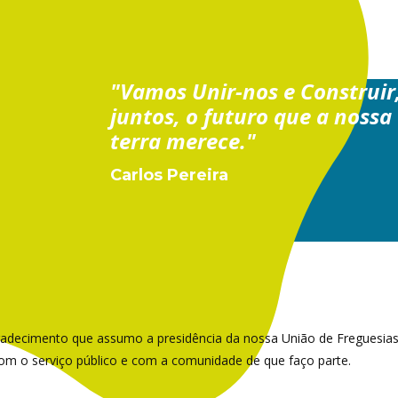
"​Vamos Unir-nos e Construir
juntos, o futuro que a nossa
terra merece."
Carlos Pereira
radecimento que assumo a presidência da nossa União de Freguesia
 o serviço público e com a comunidade de que faço parte.