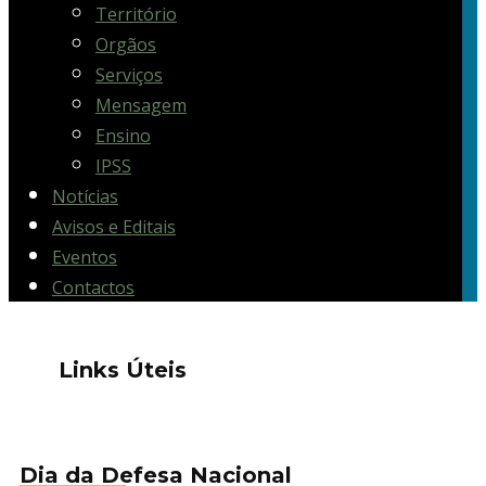
Território
Orgãos
Serviços
Mensagem
Ensino
IPSS
Notícias
Avisos e Editais
Eventos
Contactos
Links Úteis
Dia da Defesa Nacional