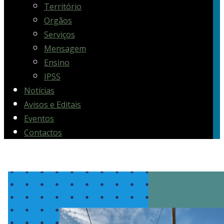
Território
Orgãos
Serviços
Mensagem
Ensino
IPSS
Notícias
Avisos e Editais
Eventos
Contactos